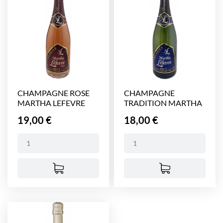
CHAMPAGNE ROSE
CHAMPAGNE
MARTHA LEFEVRE
TRADITION MARTHA
(brut)...
LEFEVRE...
Prix
Prix
19,00 €
18,00 €