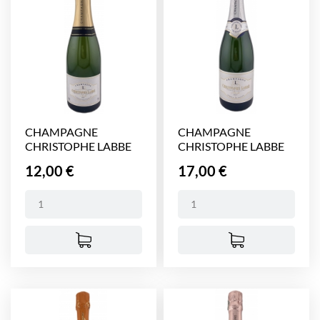
CHAMPAGNE
CHAMPAGNE
CHRISTOPHE LABBE
CHRISTOPHE LABBE
(brut) 375 ml
(brut) 750 ml
Prix
Prix
12,00 €
17,00 €