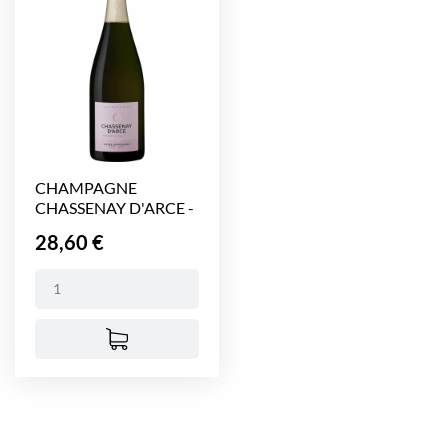
CHAMPAGNE
CHASSENAY D'ARCE -
CUVEE...
Prix
28,60 €