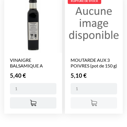
RUPTURE DE STOCK
VINAIGRE
MOUTARDE AUX 3
BALSAMIQUE A
POIVRES (pot de 150 g)
L'HYDROMEL...
Prix
Prix
5,40 €
5,10 €