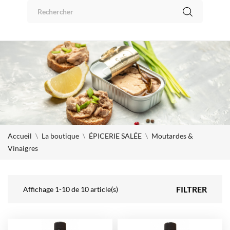
Panneau de gestion des cookies
0
Accueil
La boutique
ÉPICERIE SALÉE
Moutardes &
Vinaigres
FILTRER
Affichage 1-10 de 10 article(s)