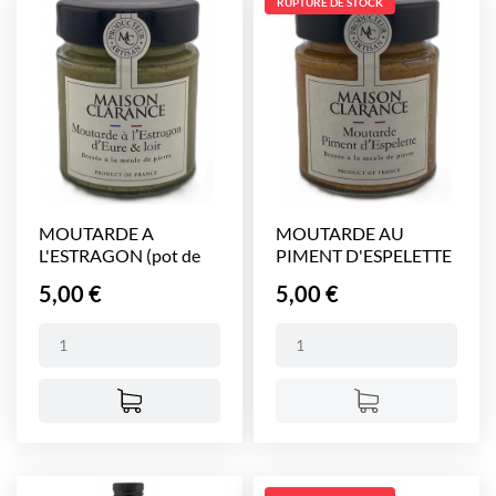
RUPTURE DE STOCK
MOUTARDE A
MOUTARDE AU
L'ESTRAGON (pot de
PIMENT D'ESPELETTE
140 g)
(pot...
Prix
Prix
5,00 €
5,00 €