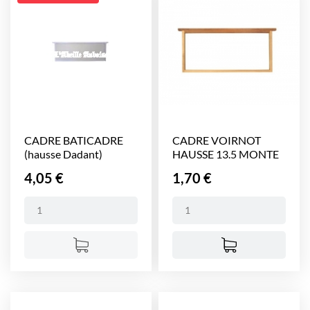
CADRE BATICADRE
CADRE VOIRNOT
(hausse Dadant)
HAUSSE 13.5 MONTE
NON FILE
Prix
Prix
4,05 €
1,70 €