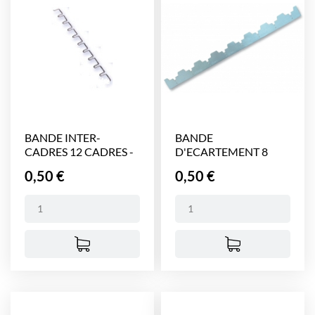
BANDE INTER-
BANDE
CADRES 12 CADRES -
D'ECARTEMENT 8
450 mm
CADRES - 375 mm...
Prix
Prix
0,50 €
0,50 €