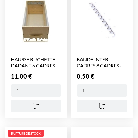
HAUSSE RUCHETTE
BANDE INTER-
DADANT 6 CADRES
CADRES 8 CADRES -
375 mm
Prix
Prix
11,00 €
0,50 €
RUPTURE DE STOCK