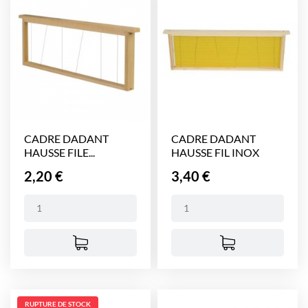
CADRE DADANT
CADRE DADANT
HAUSSE FILE...
HAUSSE FIL INOX
VERTICAL...
Prix
Prix
2,20 €
3,40 €
RUPTURE DE STOCK