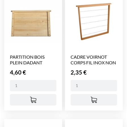
PARTITION BOIS
CADRE VOIRNOT
PLEIN DADANT
CORPS FIL INOX NON
GAUFRE
Prix
Prix
4,60 €
2,35 €