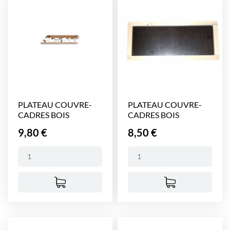
PLATEAU COUVRE-
PLATEAU COUVRE-
CADRES BOIS
CADRES BOIS
DADANT 5...
DADANT 5...
Prix
Prix
9,80 €
8,50 €