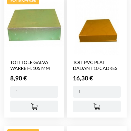
EXCLUSIVITÉ WEB
TOIT TOLE GALVA
TOIT PVC PLAT
WARRE H. 105 MM
DADANT 10 CADRES
NICOT
Prix
Prix
8,90 €
16,30 €