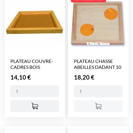
PLATEAU COUVRE-
PLATEAU CHASSE
CADRES BOIS
ABEILLES DADANT 10
DADANT 12...
CADRES
Prix
Prix
14,10 €
18,20 €