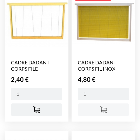
CADRE DADANT
CADRE DADANT
CORPS FILE
CORPS FIL INOX
VERTICALEMENT...
VERTICAL...
Prix
Prix
2,40 €
4,80 €