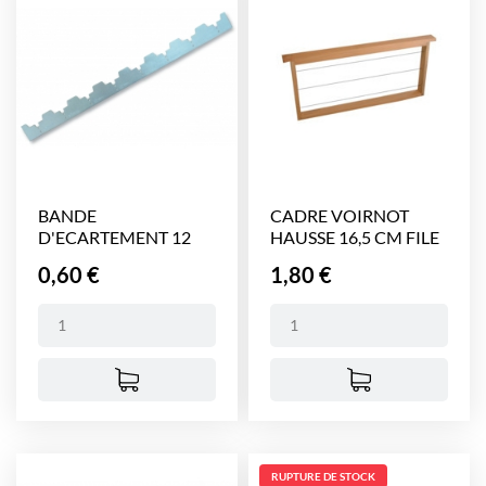
BANDE
CADRE VOIRNOT
D'ECARTEMENT 12
HAUSSE 16,5 CM FILE
CADRES - 450 mm...
Prix
Prix
0,60 €
1,80 €
RUPTURE DE STOCK