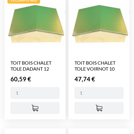
EXCLUSIVITÉ WEB
TOIT BOIS CHALET
TOIT BOIS CHALET
TOLE DADANT 12
TOLE VOIRNOT 10
CADRES
CADRES
Prix
Prix
60,59 €
47,74 €