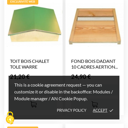
EXCLUSIVITÉ WEB
TOIT BOIS CHALET
FOND BOIS DADANT
TOLE WARRE
10 CADRES AERTION...
Prix
Prix
21,20 €
24,90 €
This is a cookie agreement request — you can
customize it or disable in the backoffice: Modules /
Module manager / AN Cookie Popup.
PRIVACY POLICY
ACCEPT
done