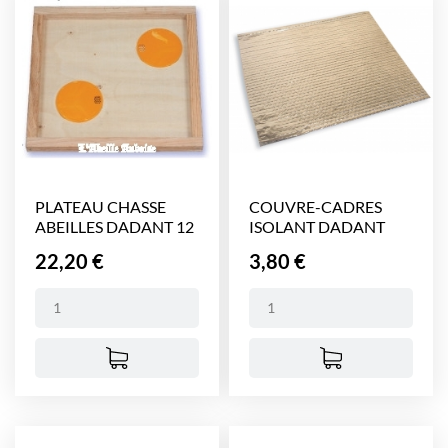
PLATEAU CHASSE
COUVRE-CADRES
ABEILLES DADANT 12
ISOLANT DADANT
CADRES
10...
Prix
Prix
22,20 €
3,80 €