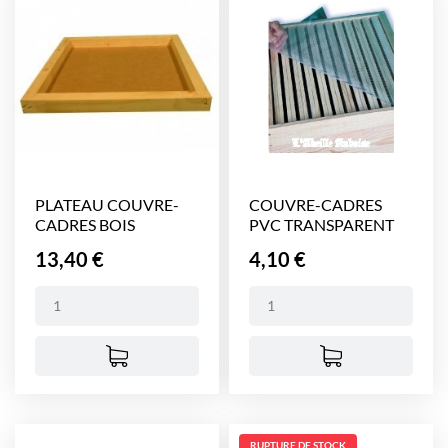
PLATEAU COUVRE-
COUVRE-CADRES
CADRES BOIS
PVC TRANSPARENT
DADANT 10...
500 X...
Prix
Prix
13,40 €
4,10 €
RUPTURE DE STOCK