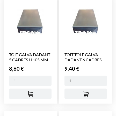
TOIT GALVA DADANT
TOIT TOLE GALVA
5 CADRES H.105 MM...
DADANT 6 CADRES
H....
Prix
Prix
8,60 €
9,40 €