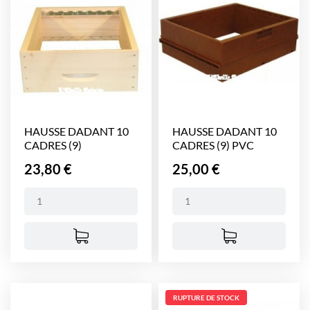
HAUSSE DADANT 10
HAUSSE DADANT 10
CADRES (9)
CADRES (9) PVC
NICOT
Prix
Prix
23,80 €
25,00 €
RUPTURE DE STOCK