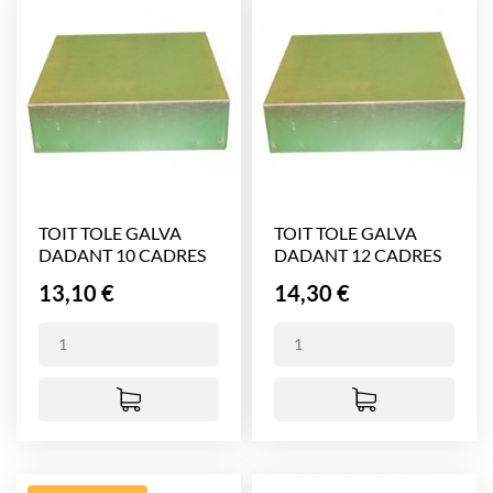
TOIT TOLE GALVA
TOIT TOLE GALVA
DADANT 10 CADRES
DADANT 12 CADRES
H....
H....
Prix
Prix
13,10 €
14,30 €