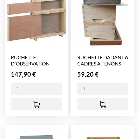
RUCHETTE
RUCHETTE DADANT 6
D'OBSERVATION
CADRES A TENONS
DADANT AVEC...
Prix
Prix
147,90 €
59,20 €