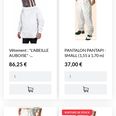
Vêtement : "L'ABEILLE
PANTALON PANTAPI -
AUBOISE" -...
SMALL (1,55 à 1,70 m)
Prix
Prix
86,25 €
37,00 €
RUPTURE DE STOCK