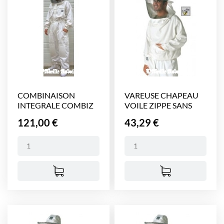
COMBINAISON
VAREUSE CHAPEAU
INTEGRALE COMBIZ
VOILE ZIPPE SANS
VOILE...
GANT...
Prix
Prix
121,00 €
43,29 €