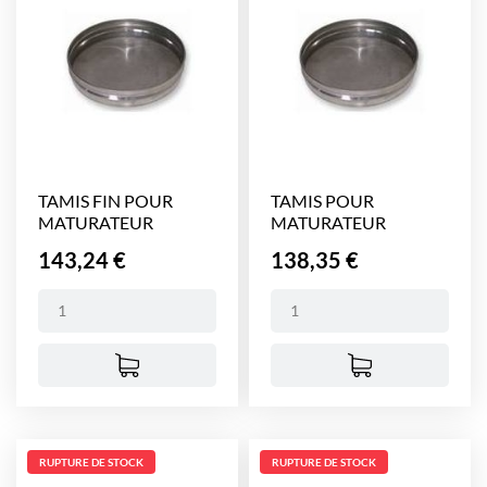
TAMIS FIN POUR
TAMIS POUR
MATURATEUR
MATURATEUR
MELINOX 50...
MELINOX 200 KG...
Prix
Prix
143,24 €
138,35 €
RUPTURE DE STOCK
RUPTURE DE STOCK