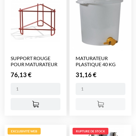
SUPPORT ROUGE
MATURATEUR
POUR MATURATEUR
PLASTIQUE 40 KG
400 KG
Prix
Prix
76,13 €
31,16 €
EXCLUSIVITÉ WEB
RUPTURE DE STOCK