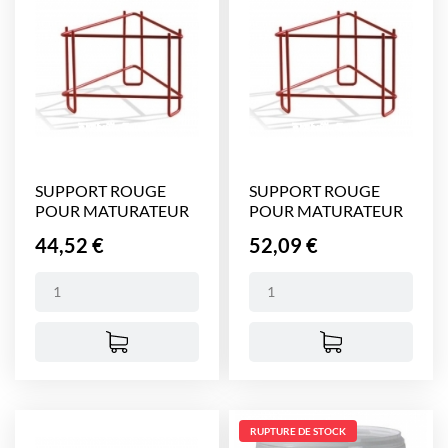
SUPPORT ROUGE
SUPPORT ROUGE
POUR MATURATEUR
POUR MATURATEUR
50 KG
100 KG
Prix
Prix
44,52 €
52,09 €
RUPTURE DE STOCK