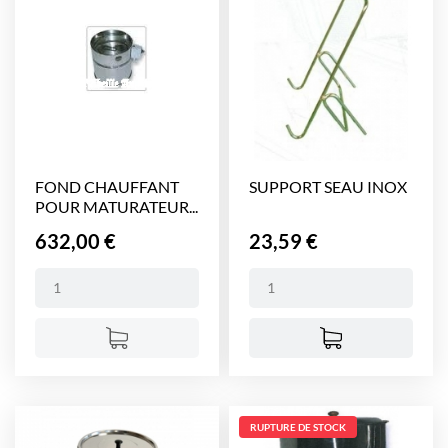
FOND CHAUFFANT
SUPPORT SEAU INOX
POUR MATURATEUR...
Prix
Prix
632,00 €
23,59 €
RUPTURE DE STOCK