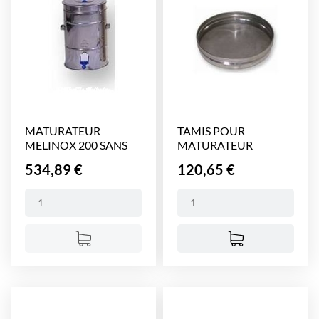
MATURATEUR
TAMIS POUR
MELINOX 200 SANS
MATURATEUR
TAMIS (Ø...
MELINOX 50 OU...
Prix
Prix
534,89 €
120,65 €