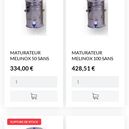
MATURATEUR
MATURATEUR
MELINOX 50 SANS
MELINOX 100 SANS
TAMIS (Ø...
TAMIS (Ø...
Prix
Prix
334,00 €
428,51 €
RUPTURE DE STOCK