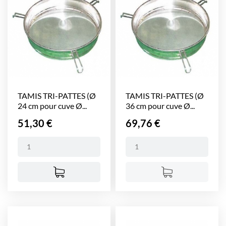
TAMIS TRI-PATTES (Ø
TAMIS TRI-PATTES (Ø
24 cm pour cuve Ø...
36 cm pour cuve Ø...
Prix
Prix
51,30 €
69,76 €