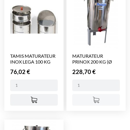
TAMIS MATURATEUR
MATURATEUR
INOX LEGA 100 KG
PRINOX 200 KG (Ø
(Ø...
520 mm,...
Prix
Prix
76,02 €
228,70 €