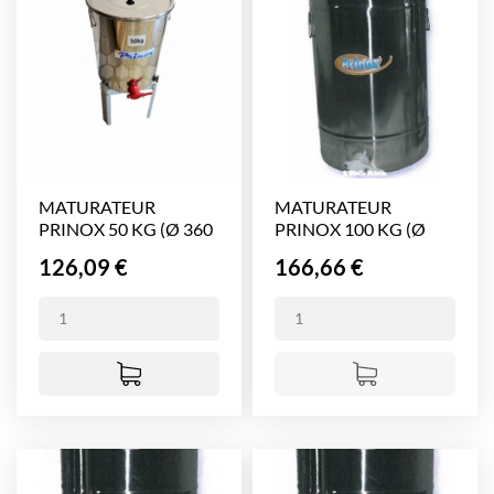
MATURATEUR
MATURATEUR
PRINOX 50 KG (Ø 360
PRINOX 100 KG (Ø
mm,...
410 mm,...
Prix
Prix
126,09 €
166,66 €