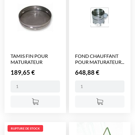
TAMIS FIN POUR
FOND CHAUFFANT
MATURATEUR
POUR MATURATEUR...
MELINOX 200...
Prix
Prix
189,65 €
648,88 €
RUPTURE DE STOCK