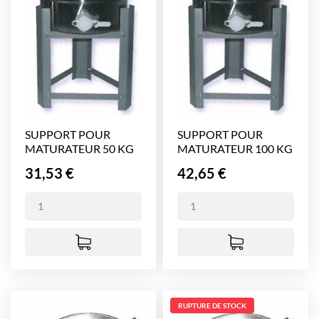
SUPPORT POUR
SUPPORT POUR
MATURATEUR 50 KG
MATURATEUR 100 KG
PRINOX
PRINOX
Prix
Prix
31,53 €
42,65 €
RUPTURE DE STOCK