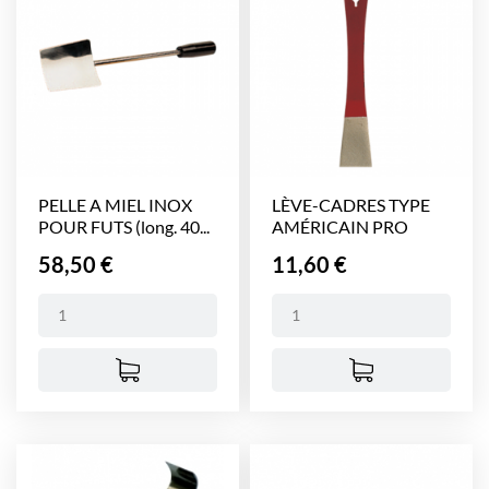
PELLE A MIEL INOX
LÈVE-CADRES TYPE
POUR FUTS (long. 40...
AMÉRICAIN PRO
(long....
Prix
Prix
58,50 €
11,60 €