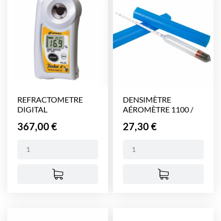
REFRACTOMETRE
DENSIMÈTRE
DIGITAL
AÉROMÈTRE 1100 /
1200 -20°
Prix
Prix
367,00 €
27,30 €