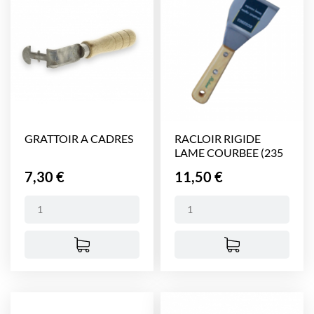
GRATTOIR A CADRES
RACLOIR RIGIDE
LAME COURBEE (235
x 80...
Prix
Prix
7,30 €
11,50 €