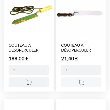
COUTEAU A
COUTEAU A
DESOPERCULER
DÉSOPERCULER
AMERICAIN...
COURBE INOX 1...
Prix
Prix
188,00 €
21,40 €