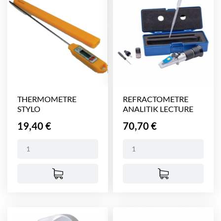
THERMOMETRE
REFRACTOMETRE
STYLO
ANALITIK LECTURE
AGROALIMENTAIRE
DIRECTE
Prix
Prix
19,40 €
70,70 €