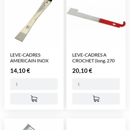
LEVE-CADRES
LEVE-CADRES A
AMERICAIN INOX
CROCHET (long. 270
(long. 260...
mm)
Prix
Prix
14,10 €
20,10 €