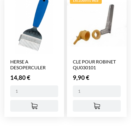
EXCLUSIVITÉ WEB
HERSE A
CLE POUR ROBINET
DESOPERCULER
QU030101
SUPER FORK
Prix
Prix
14,80 €
9,90 €