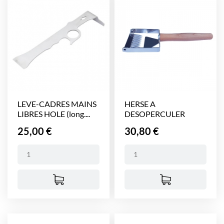
LEVE-CADRES MAINS
HERSE A
LIBRES HOLE (long....
DESOPERCULER
TURBO PRO INOX
Prix
Prix
25,00 €
30,80 €