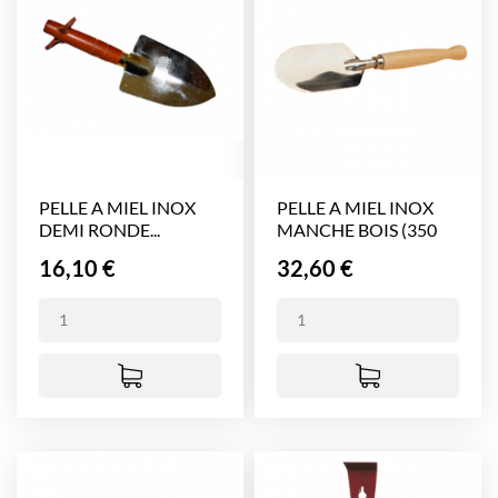
PELLE A MIEL INOX
PELLE A MIEL INOX
DEMI RONDE...
MANCHE BOIS (350
mm)
Prix
Prix
16,10 €
32,60 €