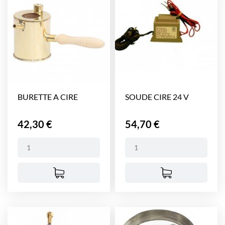
BURETTE A CIRE
SOUDE CIRE 24 V
Prix
Prix
42,30 €
54,70 €