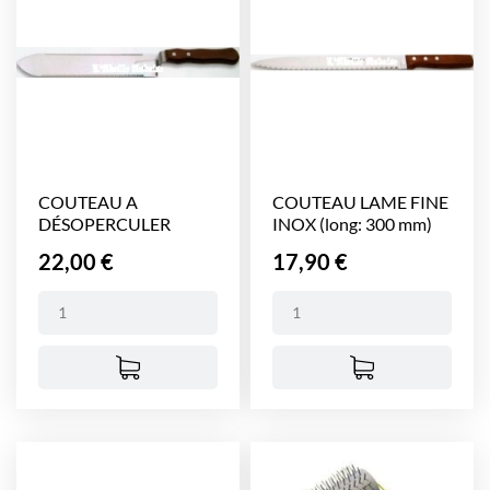
COUTEAU A
COUTEAU LAME FINE
DÉSOPERCULER
INOX (long: 300 mm)
DENTELÉ 2...
Prix
Prix
22,00 €
17,90 €