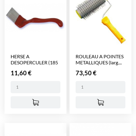
HERSE A
ROULEAU A POINTES
DESOPERCULER (185
METALLIQUES (larg....
mm)
Prix
Prix
11,60 €
73,50 €