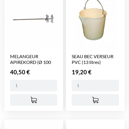
MELANGEUR
SEAU BEC VERSEUR
APIREKORD (Ø 100
PVC (13 litres)
mm)...
Prix
Prix
40,50 €
19,20 €