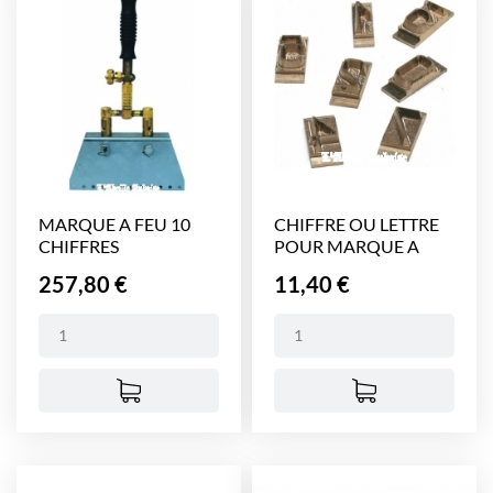
MARQUE A FEU 10
CHIFFRE OU LETTRE
CHIFFRES
POUR MARQUE A
FEU
Prix
Prix
257,80 €
11,40 €