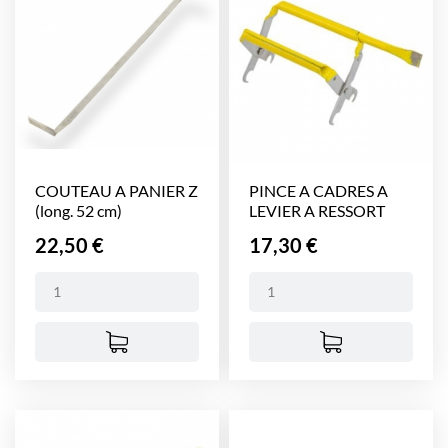
COUTEAU A PANIER Z
PINCE A CADRES A
(long. 52 cm)
LEVIER A RESSORT
Prix
Prix
22,50 €
17,30 €