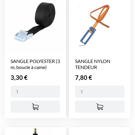
SANGLE POLYESTER (3
SANGLE NYLON
m, boucle à came)
TENDEUR
BASCULANT (2,5 m)
Prix
Prix
3,30 €
7,80 €