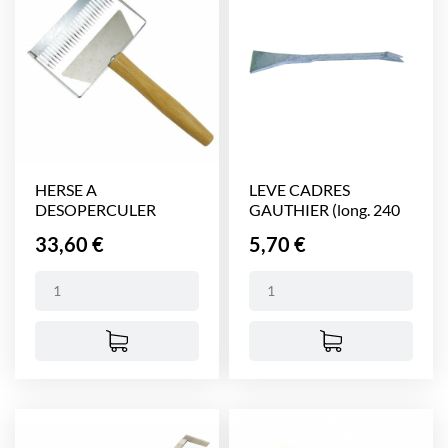
HERSE A
LEVE CADRES
DESOPERCULER
GAUTHIER (long. 240
TURBO MAX SIZE
mm)
Prix
Prix
33,60 €
5,70 €
INOX