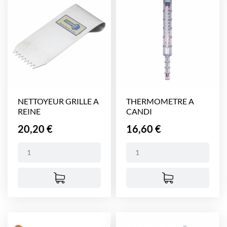
NETTOYEUR GRILLE A
THERMOMETRE A
REINE
CANDI
Prix
Prix
20,20 €
16,60 €