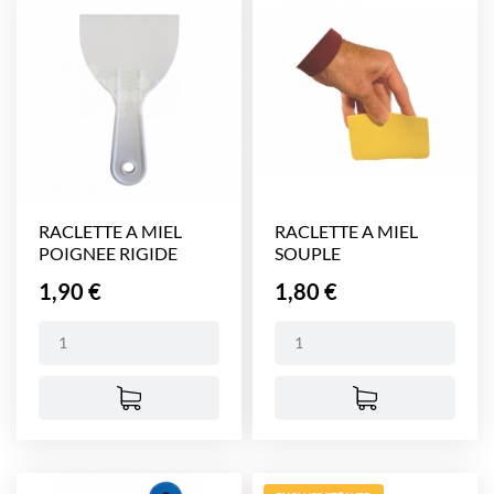
RACLETTE A MIEL
RACLETTE A MIEL
POIGNEE RIGIDE
SOUPLE
Prix
Prix
1,90 €
1,80 €