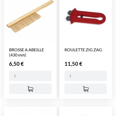
BROSSE A ABEILLE
ROULETTE ZIG ZAG
(430 mm)
Prix
Prix
6,50 €
11,50 €