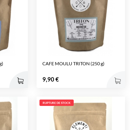
g)
CAFE MOULU TRITON (250 g)
Prix
9,90 €
RUPTURE DE STOCK