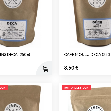
NS DECA (250 g)
CAFE MOULU DECA (250 
Prix
8,50 €
TOCK
RUPTURE DE STOCK