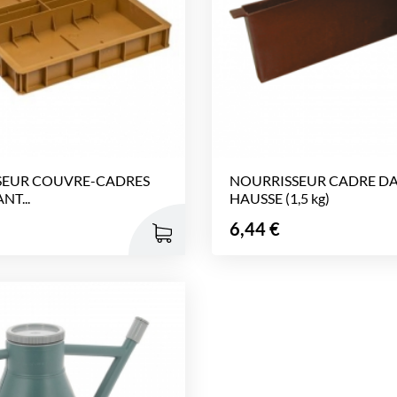
SEUR COUVRE-CADRES
NOURRISSEUR CADRE D
NT...
HAUSSE (1,5 kg)
Prix
6,44 €