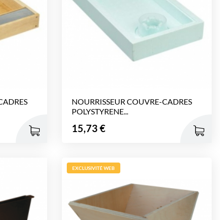
CADRES
NOURRISSEUR COUVRE-CADRES
POLYSTYRENE...
Prix
15,73 €
EXCLUSIVITÉ WEB