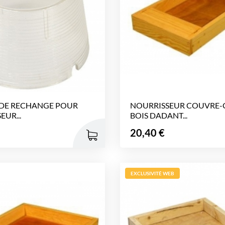
 DE RECHANGE POUR
NOURRISSEUR COUVRE-
UR...
BOIS DADANT...
Prix
20,40 €
EXCLUSIVITÉ WEB