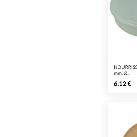
NOURRISSE
mm, Ø...
Prix
6,12 €