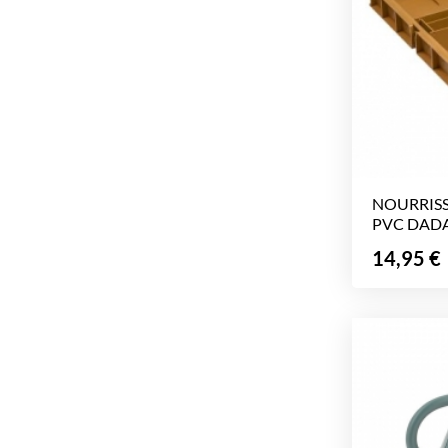
NOURRIS
PVC DADA
Prix
14,95 €