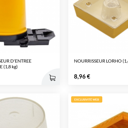
EUR D'ENTREE
NOURRISSEUR LORHO (1,4
 (1,8 kg)
Prix
8,96 €
EXCLUSIVITÉ WEB