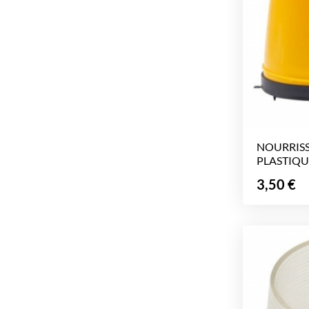
NOURRISS
PLASTIQUE
Prix
3,50 €