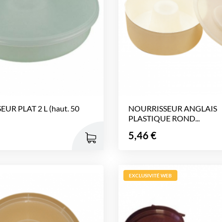
UR PLAT 2 L (haut. 50
NOURRISSEUR ANGLAIS
PLASTIQUE ROND...
Prix
5,46 €
EXCLUSIVITÉ WEB