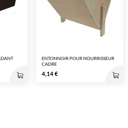
ADANT
ENTONNOIR POUR NOURRISSEUR
CADRE
Prix
4,14 €