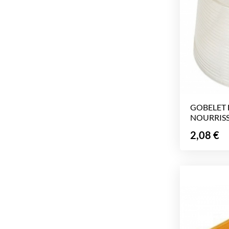
GOBELET
NOURRISSE
Prix
2,08 €