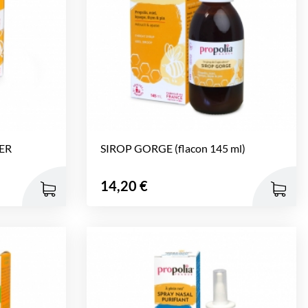
ER
SIROP GORGE (flacon 145 ml)
Prix
14,20 €