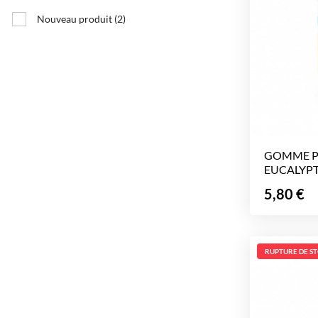
Nouveau produit
(2)
GOMME PR
EUCALYPTU
Prix
5,80 €
RUPTURE DE S