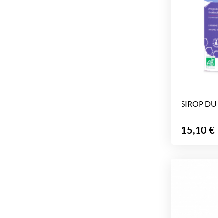
SIROP DU S
Prix
15,10 €