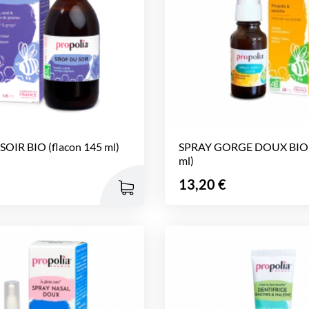
OIR BIO (flacon 145 ml)
SPRAY GORGE DOUX BIO (
ml)
Prix
13,20 €