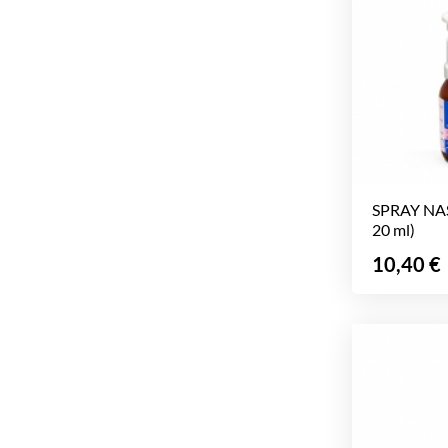
SPRAY NA
20 ml)
Prix
10,40 €