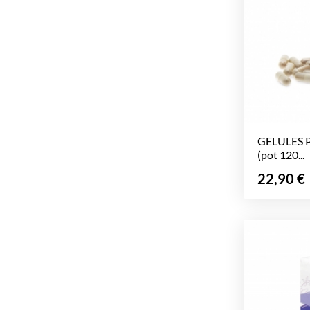
GELULES 
(pot 120...
Prix
22,90 €