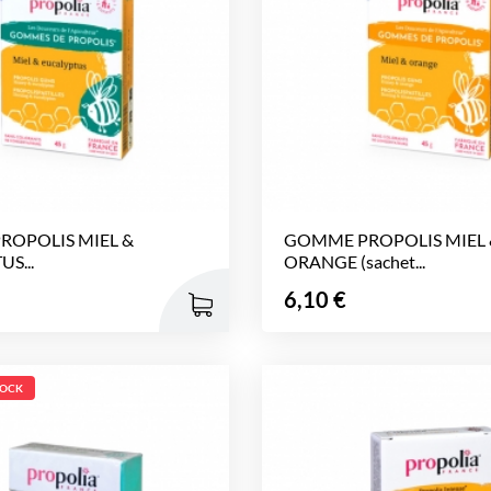
OPOLIS MIEL &
GOMME PROPOLIS MIEL 
S...
ORANGE (sachet...
Prix
6,10 €
TOCK