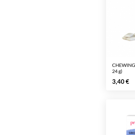
CHEWING-
24 g)
Prix
3,40 €