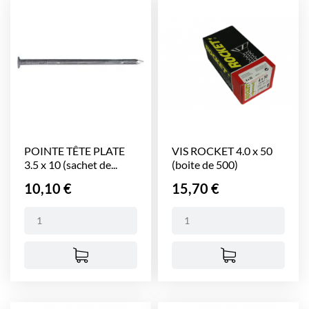
POINTE TÊTE PLATE
VIS ROCKET 4.0 x 50
3.5 x 10 (sachet de...
(boite de 500)
Prix
Prix
10,10 €
15,70 €