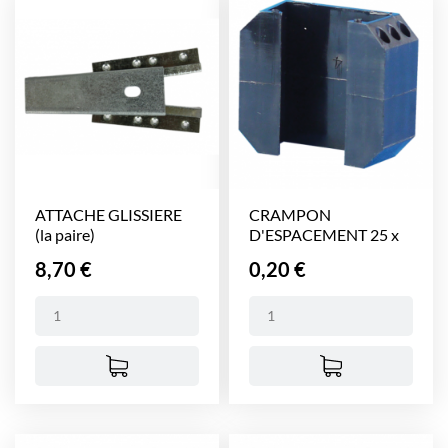
ATTACHE GLISSIERE
CRAMPON
(la paire)
D'ESPACEMENT 25 x
10 MM
Prix
Prix
8,70 €
0,20 €