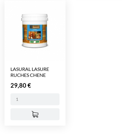
LASURAL LASURE
RUCHES CHENE
MOYEN (1...
Prix
29,80 €