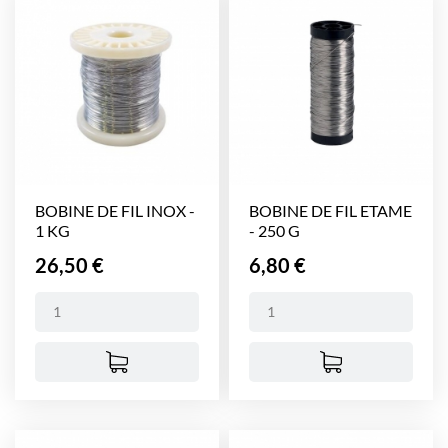
BOBINE DE FIL INOX -
BOBINE DE FIL ETAME
1 KG
- 250 G
Prix
Prix
26,50 €
6,80 €