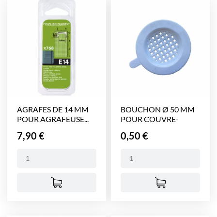
AGRAFES DE 14 MM
BOUCHON Ø 50 MM
POUR AGRAFEUSE...
POUR COUVRE-
CADRES
Prix
Prix
7,90 €
0,50 €