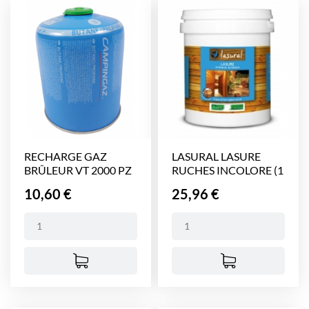
RECHARGE GAZ
LASURAL LASURE
BRÛLEUR VT 2000 PZ
RUCHES INCOLORE (1
(CV...
litre)
Prix
Prix
10,60 €
25,96 €