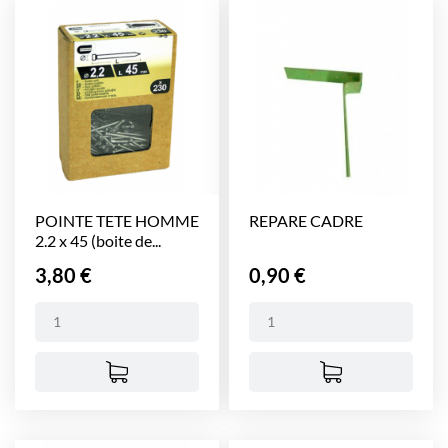
POINTE TETE HOMME
REPARE CADRE
2.2 x 45 (boite de...
Prix
Prix
3,80 €
0,90 €