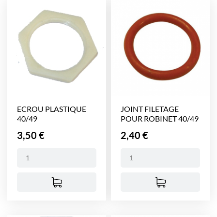
ECROU PLASTIQUE
JOINT FILETAGE
40/49
POUR ROBINET 40/49
Prix
Prix
3,50 €
2,40 €