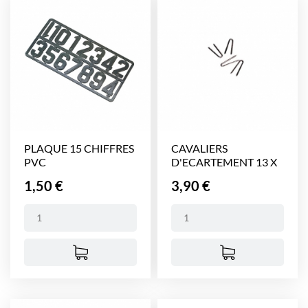
PLAQUE 15 CHIFFRES
CAVALIERS
PVC
D'ECARTEMENT 13 X
35 MM...
Prix
Prix
1,50 €
3,90 €