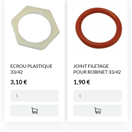
ECROU PLASTIQUE
JOINT FILETAGE
33/42
POUR ROBINET 33/42
Prix
Prix
3,10 €
1,90 €