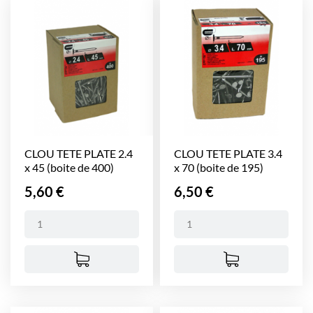
CLOU TETE PLATE 2.4
CLOU TETE PLATE 3.4
x 45 (boite de 400)
x 70 (boite de 195)
Prix
Prix
5,60 €
6,50 €