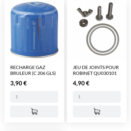
RECHARGE GAZ
JEU DE JOINTS POUR
BRULEUR (C 206 GLS)
ROBINET QU030101
Prix
Prix
3,90 €
4,90 €