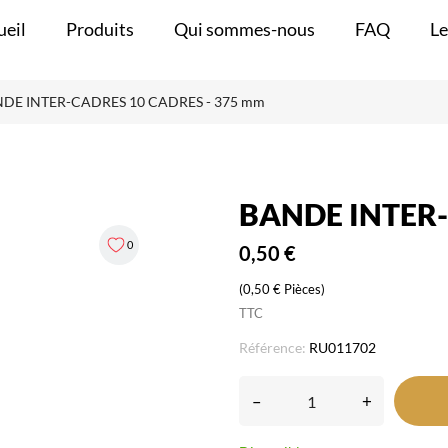
ueil
Produits
Qui sommes-nous
FAQ
Le
DE INTER-CADRES 10 CADRES - 375 mm
BANDE INTER-
0
0,50 €
(0,50 € Pièces)
TTC
Référence:
RU011702
–
+