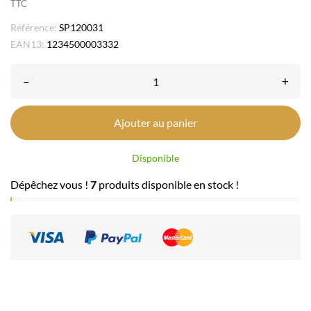
TTC
Référence:
SP120031
EAN13:
1234500003332
–
+
Ajouter au panier
Disponible
Dépêchez vous !
7
produits disponible en stock !