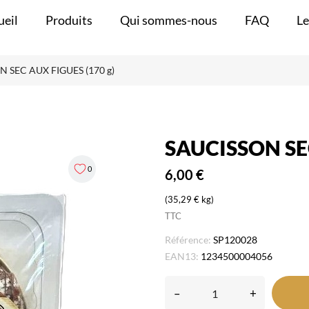
ueil
Produits
Qui sommes-nous
FAQ
Le
 SEC AUX FIGUES (170 g)
SAUCISSON SEC
0
6,00 €
(35,29 € kg)
TTC
Référence:
SP120028
EAN13:
1234500004056
–
+