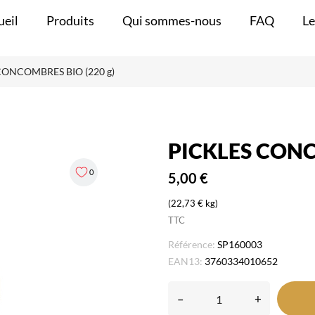
ueil
Produits
Qui sommes-nous
FAQ
Le
CONCOMBRES BIO (220 g)
PICKLES CONC
0
5,00 €
(22,73 € kg)
TTC
Référence:
SP160003
EAN13:
3760334010652
–
+