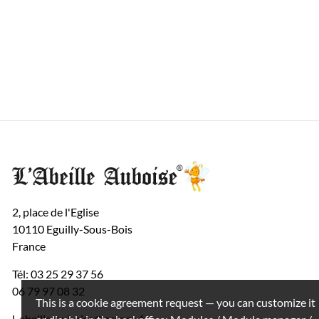
2, place de l'Eglise
10110 Eguilly-Sous-Bois
France
Tél: 03 25 29 37 56
06 79 97 08 32
This is a cookie agreement request — you can customize it
l-abeille-auboise@orange.fr