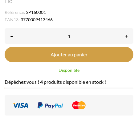
TTC
Référence:
SP160001
EAN13:
3770009413466
–
+
Ajouter au panier
Disponible
Dépêchez vous !
4
produits disponible en stock !