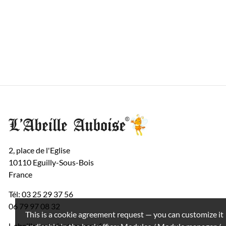
2, place de l'Eglise
10110 Eguilly-Sous-Bois
France
Tél: 03 25 29 37 56
06 79 97 08 32
This is a cookie agreement request — you can customize it
l-abeille-auboise@orange.fr