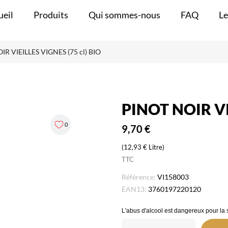
ueil
Produits
Qui sommes-nous
FAQ
Le
IR VIEILLES VIGNES (75 cl) BIO
PINOT NOIR VI
0
9,70 €
(12,93 € Litre)
TTC
Référence:
VI158003
EAN13:
3760197220120
L'abus d'alcool est dangereux pour la