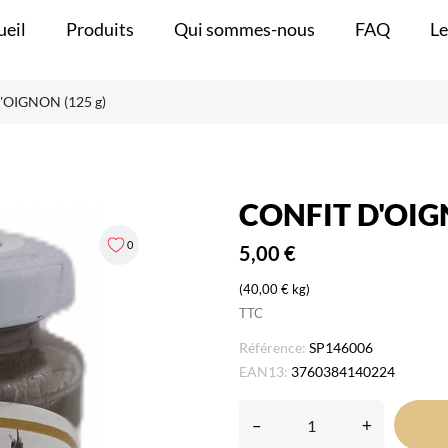
ueil
Produits
Qui sommes-nous
FAQ
Le
'OIGNON (125 g)
CONFIT D'OIGN
0
5,00 €
(40,00 € kg)
TTC
Référence:
SP146006
EAN13:
3760384140224
–
+