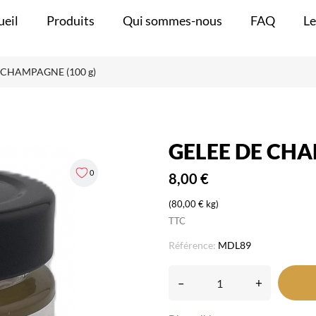
ueil
Produits
Qui sommes-nous
FAQ
Le
 CHAMPAGNE (100 g)
GELEE DE CHA
0
8,00 €
(80,00 € kg)
TTC
Référence:
MDL89
–
+