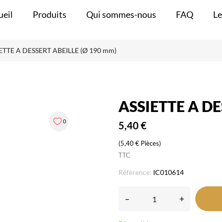
ueil
Produits
Qui sommes-nous
FAQ
Le
ETTE A DESSERT ABEILLE (Ø 190 mm)
ASSIETTE A DE
0
5,40 €
(5,40 € Pièces)
TTC
Référence:
IC010614
–
+