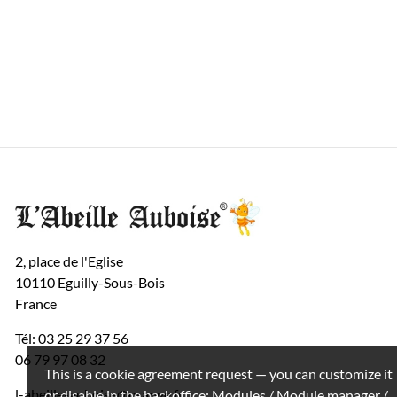
2, place de l'Eglise
10110 Eguilly-Sous-Bois
France
Tél: 03 25 29 37 56
06 79 97 08 32
This is a cookie agreement request — you can customize it
l-abeille-auboise@orange.fr
or disable in the backoffice: Modules / Module manager /