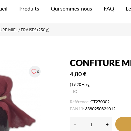
ueil
Produits
Qui sommes-nous
FAQ
Le
RE MIEL / FRAISES (250 g)
CONFITURE MIE
0
4,80 €
(19,20 € kg)
TTC
Référence:
CT270002
EAN13:
3380250824012
–
+