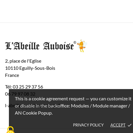
2, place de l'Eglise
10110 Eguilly-Sous-Bois
France
Tél: 03 25 29 37 56
06 79 97 08 32
This is a cookie agreement request — you can customize it
l-abeille-auboise@orange.fr
or disable in the backoffice: Modules / Module manager /
AN Cookie Popup.
PRIVACY POLICY
ACCEPT
done